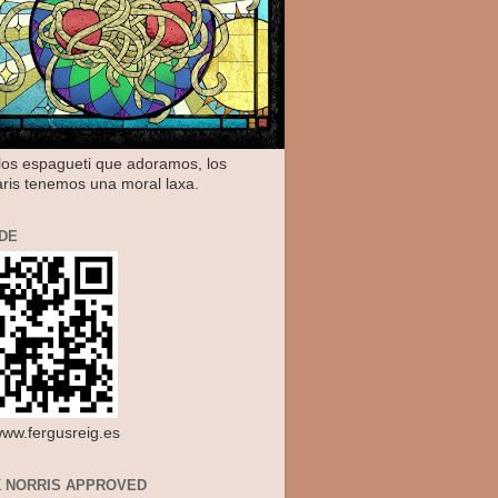
os espagueti que adoramos, los
aris tenemos una moral laxa.
DE
/www.fergusreig.es
 NORRIS APPROVED