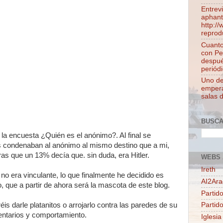
Entrev
aphant
http:/
reprod
Cuanto
con Pe
despué
periódi
Uno de 
empera
salas 
BUSC
 la encuesta ¿Quién es el anónimo?. Al final se
os condenaban al anónimo al mismo destino que a mi,
ras que un 13% decía que. sin duda, era Hitler.
WEBS 
Ireth
no era vinculante, lo que finalmente he decidido es
AI2Ar
, que a partir de ahora será la mascota de este blog.
Partido
éis darle platanitos o arrojarlo contra las paredes de su
Partid
entarios y comportamiento.
Iglesia