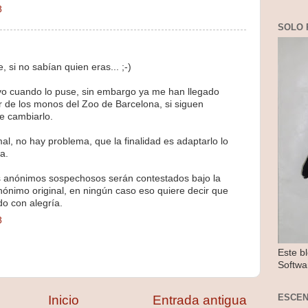
8
SOLO 
 si no sabían quien eras... ;-)
vo cuando lo puse, sin embargo ya me han llegado
r de los monos del Zoo de Barcelona, si siguen
e cambiarlo.
al, no hay problema, que la finalidad es adaptarlo lo
a.
s anónimos sospechosos serán contestados bajo la
nónimo original, en ningún caso eso quiere decir que
do con alegría.
8
Este b
Softwa
ESCE
Inicio
Entrada antigua