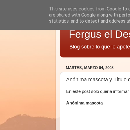
This site uses cookies from Google to de
are shared with Google along with perfo
statistics, and to detect and address a
Fergus el De
Blog sobre lo que le apete
MARTES, MARZO 04, 2008
Anónima mascota y Título d
En este post solo quería informar
Anónima mascota