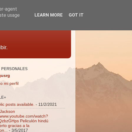
ser-agent
rate usage
LEARN MORE
GOT IT
bir.
 PERSONALES
gusrg
o mi perfil
LE+
ic posts available.
- 11/2/2021
 Jackson
//www.youtube.com/watch?
zbzGHps Peliculón hindú
rto gracias a la
on...
- 3/5/2017