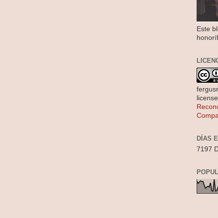
Este b
honorí
LICEN
fergus
licens
Recono
Compar
DÍAS 
7197 D
POPUL