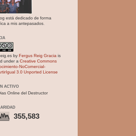
log está dedicado de forma
fica a mis antepasados.
CIA
reig.es
by
Fergus Reig Gracia
is
ed under a
Creative Commons
cimiento-NoComercial-
tirIgual 3.0 Unported License
EN ACTIVO
ias Online del Destructor
ARIDAD
355,583