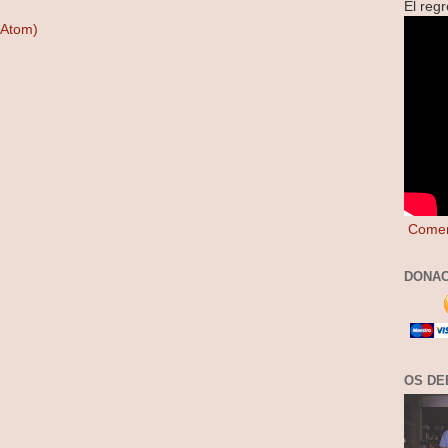
El reg
(Atom)
Comen
DONAC
OS DE