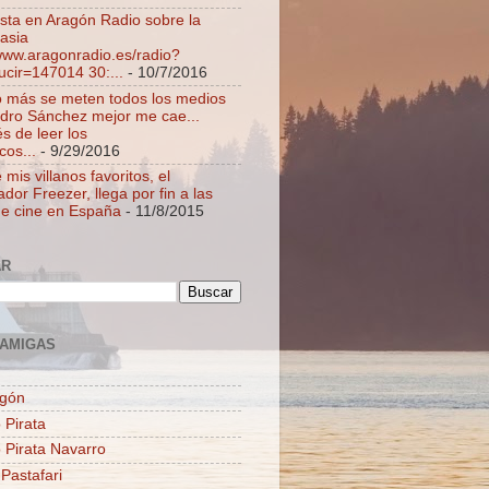
ista en Aragón Radio sobre la
asia
/www.aragonradio.es/radio?
ucir=147014 30:...
- 10/7/2016
 más se meten todos los medios
dro Sánchez mejor me cae...
s de leer los
cos...
- 9/29/2016
mis villanos favoritos, el
dor Freezer, llega por fin a las
de cine en España
- 11/8/2015
AR
AMIGAS
agón
 Pirata
o Pirata Navarro
 Pastafari