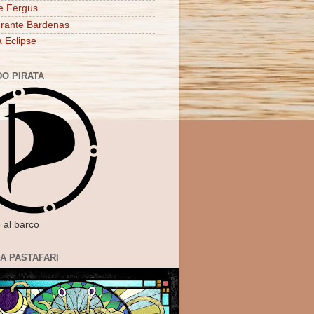
e Fergus
rante Bardenas
a Eclipse
DO PIRATA
 al barco
IA PASTAFARI