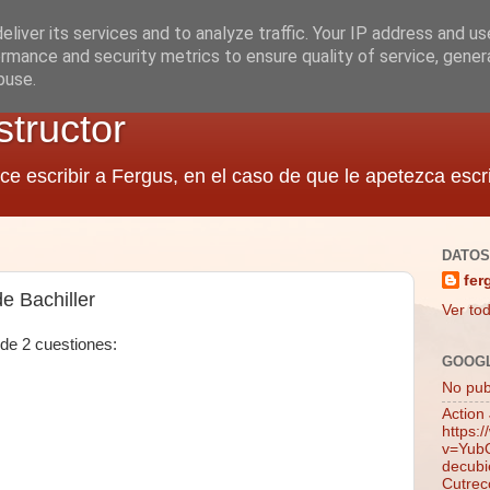
liver its services and to analyze traffic. Your IP address and u
rmance and security metrics to ensure quality of service, gene
buse.
structor
ce escribir a Fergus, en el caso de que le apetezca escri
DATOS
fer
e Bachiller
Ver tod
 de 2 cuestiones:
GOOG
No publ
Action
https:
v=YubQ
decubie
Cutrec