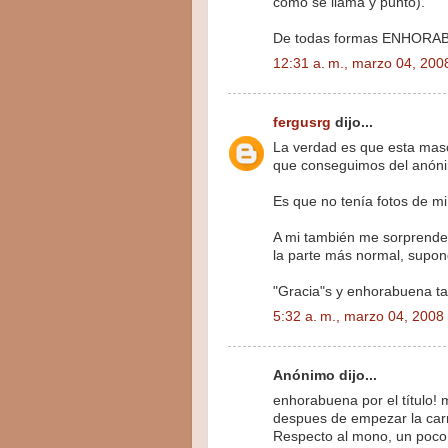
como se llama y punto).
De todas formas ENHORABU
12:31 a. m., marzo 04, 200
fergusrg
dijo...
La verdad es que esta masc
que conseguimos del anóni
Es que no tenía fotos de mi
A mi también me sorprende
la parte más normal, supo
"Gracia"s y enhorabuena ta
5:32 a. m., marzo 04, 2008
Anónimo dijo...
enhorabuena por el título! 
despues de empezar la car
Respecto al mono, un poco