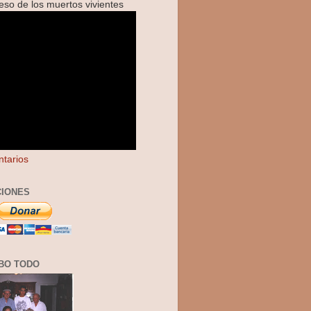
reso de los muertos vivientes
tarios
IONES
BO TODO