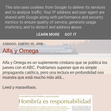
This site uses cookies from Google to deliver its services
Fergus el Destructor
and to analyze traffic. Your IP address and user-agent are
shared with Google along with performance and security
metrics to ensure quality of service, generate usage
Blog sobre lo que le apetece escribir a Fergus, en el caso
statistics, and to detect and address abuse.
de que le apetezca escribir.
LEARN MORE
GOT IT
SÁBADO, ENERO 05, 2008
Alfa y Omega
Alfa y Omega es un suplemento cristiano que se publica los
jueves con el ABC. Podríamos suponer que es simple
propaganda católica, pero una lectura en profundidad nos
muestra que está mucho más allá...
Leed y maravillaos.