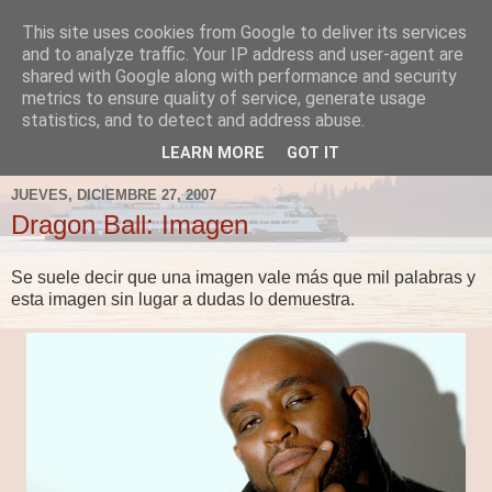
This site uses cookies from Google to deliver its services
Fergus el Destructor
and to analyze traffic. Your IP address and user-agent are
shared with Google along with performance and security
metrics to ensure quality of service, generate usage
Blog sobre lo que le apetece escribir a Fergus, en el caso
statistics, and to detect and address abuse.
de que le apetezca escribir.
LEARN MORE
GOT IT
JUEVES, DICIEMBRE 27, 2007
Dragon Ball: Imagen
Se suele decir que una imagen vale más que mil palabras y
esta imagen sin lugar a dudas lo demuestra.