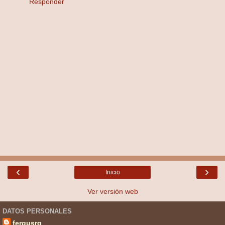
Responder
‹
›
Inicio
Ver versión web
DATOS PERSONALES
fergusrg