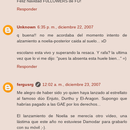
Feliz Navidad F0LLOWERS de FD!
Responder
Unknown
6:35 p. m., diciembre 22, 2007
q buena!! no me acordaba del momento intento de
alzamiento a noelia-posterior caida al suelo... xD
escolano esta vivo y superando la resaca. Y rafa? la ultima
vez que lo vi me dijo: "pues la absenta esta huele bien..." =)
Responder
fergusrg
12:02 a. m., diciembre 23, 2007
Me alegro de haber sido yo quien haya lanzado al estrellato
al famoso dúo Enjuto, Durthu y El-Aragon. Supongo que
habrías pagado a las GAE por los derechos...
El lanzamiento de Noelia se merecía otro vídeo, una
lástima que este año no estuviese Damodar para grabarlo
con su móvil ;-).