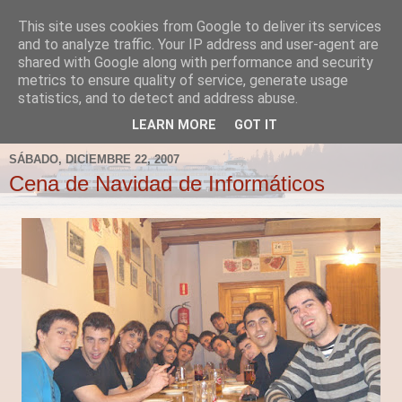
This site uses cookies from Google to deliver its services
Fergus el Destructor
and to analyze traffic. Your IP address and user-agent are
shared with Google along with performance and security
metrics to ensure quality of service, generate usage
Blog sobre lo que le apetece escribir a Fergus, en el caso
statistics, and to detect and address abuse.
de que le apetezca escribir.
LEARN MORE
GOT IT
SÁBADO, DICIEMBRE 22, 2007
Cena de Navidad de Informáticos