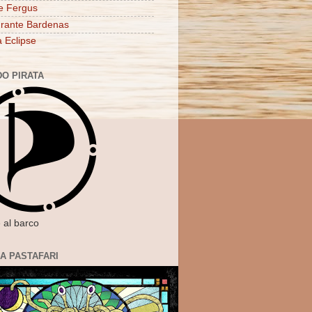
e Fergus
rante Bardenas
a Eclipse
DO PIRATA
 al barco
IA PASTAFARI