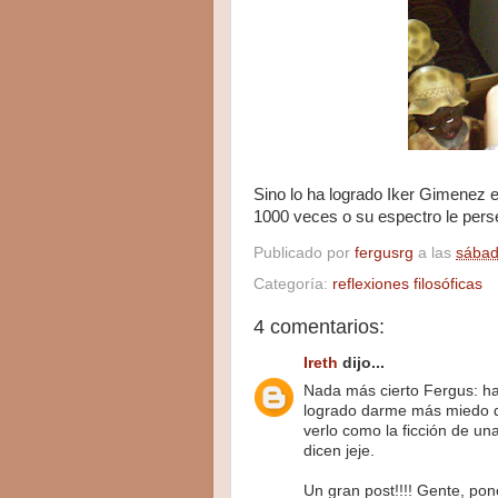
Sino lo ha logrado Iker Gimenez e
1000 veces o su espectro le pers
Publicado por
fergusrg
a las
sábad
Categoría:
reflexiones filosóficas
4 comentarios:
Ireth
dijo...
Nada más cierto Fergus: ha
logrado darme más miedo qu
verlo como la ficción de un
dicen jeje.
Un gran post!!!! Gente, pon