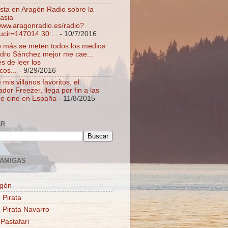
ista en Aragón Radio sobre la
asia
/www.aragonradio.es/radio?
ucir=147014 30:...
- 10/7/2016
 más se meten todos los medios
dro Sánchez mejor me cae...
s de leer los
cos...
- 9/29/2016
mis villanos favoritos, el
dor Freezer, llega por fin a las
de cine en España
- 11/8/2015
AR
AMIGAS
agón
 Pirata
o Pirata Navarro
 Pastafari