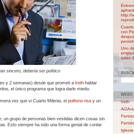
Entrev
aphant
http:/
reprod
Cuanto
con Pe
despué
periódi
Uno de 
empera
salas 
an sincero, debería ser político
BUSC
es y 2 semanas) desde que prometí a
Ireth
hablar
itos, el único programa que logra darle miedo.
WEBS 
imera vez que vi Cuarto Milenio, el
politono risa
y un
Ireth
AI2Ar
Partido
e, un grupo de personas bien vestidas dicen cosas sin
Partid
as. Esto siempre ha sido una forma genial de contar
Iglesia