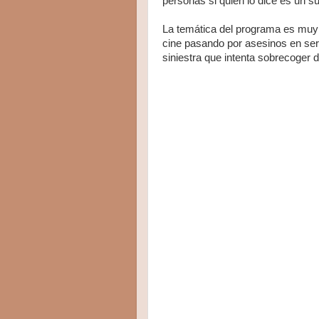
personas si quien lo dice es un s
La temática del programa es muy 
cine pasando por asesinos en seri
siniestra que intenta sobrecoger d