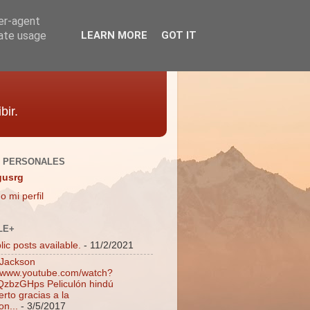
ser-agent
rate usage
LEARN MORE
GOT IT
bir.
 PERSONALES
gusrg
o mi perfil
LE+
ic posts available.
- 11/2/2021
 Jackson
//www.youtube.com/watch?
zbzGHps Peliculón hindú
rto gracias a la
on...
- 3/5/2017