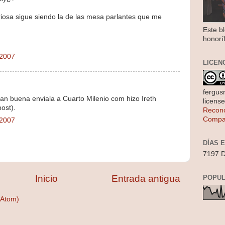
riosa sigue siendo la de las mesa parlantes que me
Este b
honorí
 2007
LICEN
fergus
 tan buena enviala a Cuarto Milenio com hizo Ireth
licens
ost).
Recono
Compar
 2007
DÍAS 
7197 D
Inicio
Entrada antigua
POPUL
(Atom)