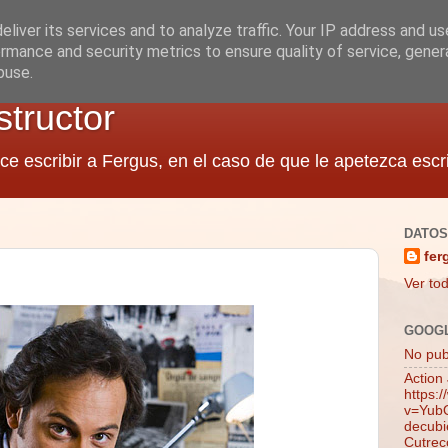
liver its services and to analyze traffic. Your IP address and u
rmance and security metrics to ensure quality of service, gene
buse.
structor
ce escribir a Fergus, en el caso de que le apetezca escri
DATOS
fer
Ver tod
GOOG
No publ
Action
https:
v=YubQ
decubie
Cutrec