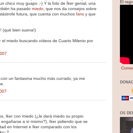
El reg
n chico muy guapo ;-) Y la foto de Íker genial, una
ambién ha pasado
miedo
, que nos da consejos sobre
atástrofe futura, que cuenta con muchos
fans
y que
 (qué bien suena!)
 el miedo buscando vídeos de Cuarto Milenio por
2007
Comen
o con un fantasma mucho más currado, ya me
DONAC
ñe.
2007
OS DE
s, Iker con miedo (¿le dará miedo su propio
engañarse a sí mismo?), Iker pidiendo que se
ertad en Internet e Iker comparado con los
cky¿?