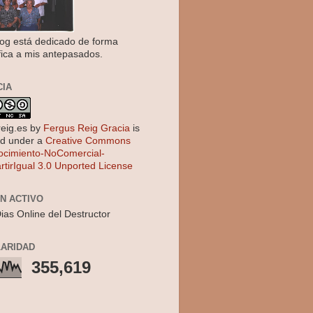
log está dedicado de forma
fica a mis antepasados.
CIA
reig.es
by
Fergus Reig Gracia
is
ed under a
Creative Commons
cimiento-NoComercial-
tirIgual 3.0 Unported License
EN ACTIVO
ias Online del Destructor
ARIDAD
355,619