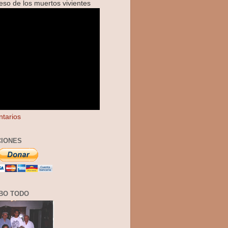
reso de los muertos vivientes
tarios
IONES
BO TODO