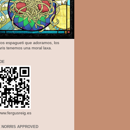
os espagueti que adoramos, los
aris tenemos una moral laxa.
DE
/www.fergusreig.es
 NORRIS APPROVED