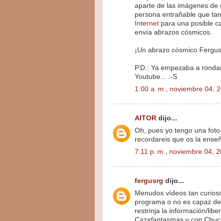
aparte de las imágenes de u
persona entrañable que t
Internet
para una posible c
envía abrazos cósmicos.
¡Un abrazo cósmico Fergus!
P.D.: Ya empezaba a rondar
Youtube... :-S
1:00 a. m., noviembre 04, 
AITOR
dijo...
Oh, pues yo tengo una fot
recordareis que os la ense
7:11 p. m., noviembre 04, 
fergusrg
dijo...
Menudos vídeos tan curioso
programa o no es capaz de 
restrinja la información/lib
Cazafantasmas y con Chu