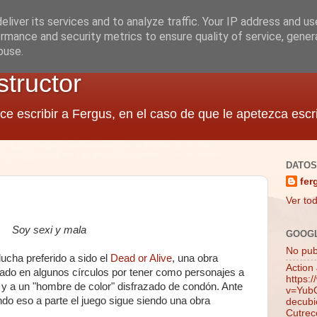
liver its services and to analyze traffic. Your IP address and u
rmance and security metrics to ensure quality of service, gene
buse.
structor
ce escribir a Fergus, en el caso de que le apetezca escri
DATOS
fer
Ver tod
Soy sexi y mala
GOOG
No publ
ucha preferido a sido el
Dead or Alive
, una obra
Action
cado en algunos círculos por tener como personajes a
https:
s y a un "hombre de color" disfrazado de condón. Ante
v=YubQ
do eso a parte el juego sigue siendo una obra
decubie
Cutrec