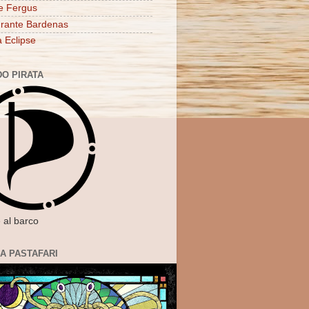
e Fergus
rante Bardenas
a Eclipse
DO PIRATA
 al barco
IA PASTAFARI