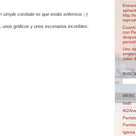
Entrev
aphant
n simple combate es que estáis enfermos ;-)
http:/
reprod
, unos gráficos y unos escenarios increíbles:
Cuanto
con Pe
despué
periódi
Uno de 
empera
salas 
BUSC
WEBS 
Ireth
AI2Ar
Partido
Partid
Iglesia