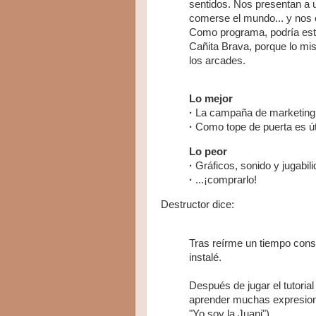
sentidos. Nos presentan a u
comerse el mundo... y nos
Como programa, podría esta
Cañita Brava, porque lo mi
los arcades.
Lo mejor
·
La campaña de marketing,
·
Como tope de puerta es
út
Lo peor
·
Gráficos, sonido y jugabili
·
...¡comprarlo!
Destructor dice:
Tras reírme un tiempo consi
instalé.
Después de jugar el tutoria
aprender muchas expresion
"Yo soy la Juani").