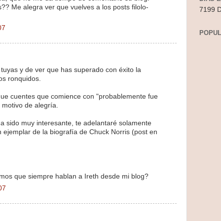
Me alegra ver que vuelves a los posts filolo-
7199 D
07
POPUL
 tuyas y de ver que has superado con éxito la
os ronquidos.
que cuentes que comience con "probablemente fue
á motivo de alegría.
a sido muy interesante, te adelantaré solamente
n ejemplar de la biografía de Chuck Norris (post en
imos que siempre hablan a Ireth desde mi blog?
07