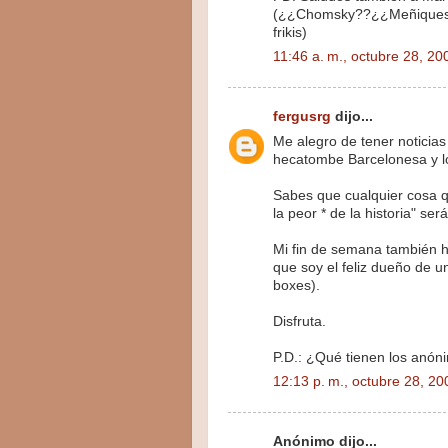
(¿¿Chomsky??¿¿Meñiques?? 
frikis)
11:46 a. m., octubre 28, 20
fergusrg
dijo...
Me alegro de tener noticias
hecatombe Barcelonesa y l
Sabes que cualquier cosa 
la peor * de la historia" ser
Mi fin de semana también h
que soy el feliz dueño de u
boxes).
Disfruta.
P.D.: ¿Qué tienen los anón
12:13 p. m., octubre 28, 20
Anónimo dijo...