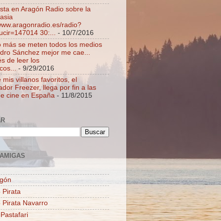
ista en Aragón Radio sobre la
asia
/www.aragonradio.es/radio?
ucir=147014 30:...
- 10/7/2016
 más se meten todos los medios
dro Sánchez mejor me cae...
s de leer los
cos...
- 9/29/2016
mis villanos favoritos, el
dor Freezer, llega por fin a las
de cine en España
- 11/8/2015
AR
AMIGAS
agón
 Pirata
o Pirata Navarro
 Pastafari