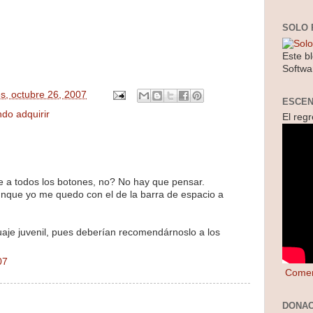
SOLO 
Este b
Softwa
es, octubre 26, 2007
ESCE
do adquirir
El reg
e a todos los botones, no? No hay que pensar.
nque yo me quedo con el de la barra de espacio a
uaje juvenil, pues deberían recomendárnoslo a los
07
Comen
DONAC