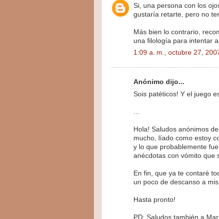
Si, una persona con los oj
gustaría retarte, pero no t
Más bien lo contrario, rec
una filología para intentar
1:09 a. m., octubre 27, 200
Anónimo dijo...
Sois patéticos! Y el juego es
...
Hola! Saludos anónimos de
mucho, líado como estoy con 
y lo que probablemente fue l
anécdotas con vómito que s
En fin, que ya te contaré t
un poco de descanso a mis
Hasta pronto!
PD: Saludos también a Mar