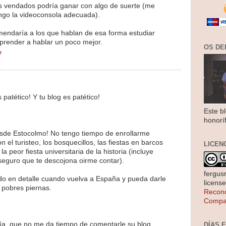
os vendados podría ganar con algo de suerte (me
engo la videoconsola adecuada).
omendaría a los que hablan de esa forma estudiar
 aprender a hablar un poco mejor.
OS DE
7
 patético! Y tu blog es patético!
Este b
honorí
sde Estocolmo! No tengo tiempo de enrollarme
el turisteo, los bosquecillos, las fiestas en barcos
LICEN
a peor fiesta universitaria de la historia (incluye
eguro que te descojona oirme contar).
fergus
odo en detalle cuando vuelva a España y pueda darle
licens
 pobres piernas.
Recono
Compar
ía, que no me da tiempo de comentarle su blog.
DÍAS 