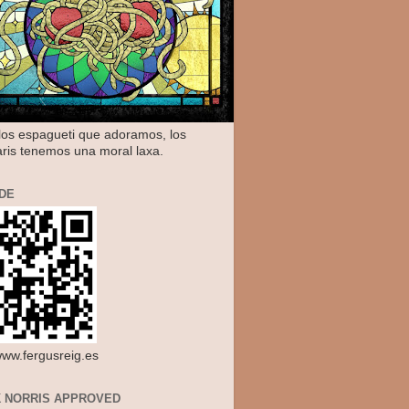
os espagueti que adoramos, los
aris tenemos una moral laxa.
DE
/www.fergusreig.es
 NORRIS APPROVED