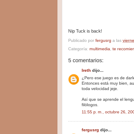
Nip Tuck is back!
Publicado por
fergusrg
a las
viern
Categoría:
multimedia
,
te recomien
5 comentarios:
Ireth
dijo...
¿Pero ese juego es de darl
Entonces está muy bien, au
toda velocidad jeje.
Así que se aprende el leng
filólogos.
11:55 p. m., octubre 26, 20
fergusrg
dijo...