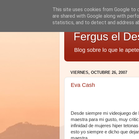
This site uses cookies from Google to de
are shared with Google along with perfo
statistics, and to detect and address a
Fergus el De
Blog sobre lo que le apete
VIERNES, OCTUBRE 26, 2007
Eva Cash
Desde siempre mi videojuego de l
maestra para mi gusto, muy criti
infinidad de mujeres hiper tetona
esto yo siempre e dicho que dejan
maestra.