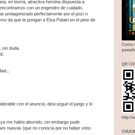
na, en teoría, atractiva heroína dispuesta a
 encontramos con un engendro de cuidado.
r protagonizado perfectamente por el pozí o
smo da que te pongan a Elsa Pataki en el peor de
Como l
 sin duda.
pastaf
il
.
QR CO
dad...
derable con el anuncio, descargué el juego y lo
http:/
l ya me había aburrido, sin embargo pude
es nuevas (que no conocía por no haber visto
CHUCK