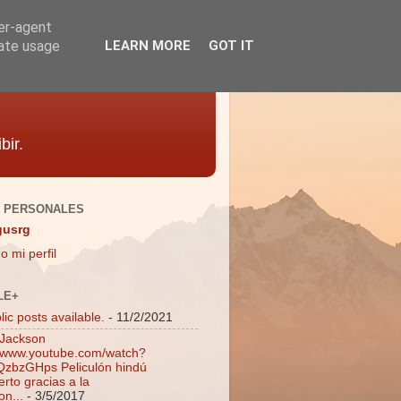
ser-agent
rate usage
LEARN MORE
GOT IT
bir.
 PERSONALES
gusrg
o mi perfil
LE+
ic posts available.
- 11/2/2021
 Jackson
//www.youtube.com/watch?
zbzGHps Peliculón hindú
rto gracias a la
on...
- 3/5/2017