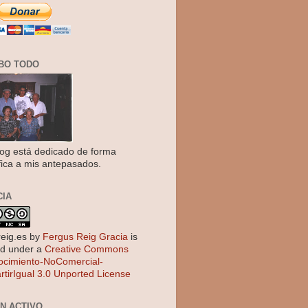
BO TODO
log está dedicado de forma
fica a mis antepasados.
CIA
reig.es
by
Fergus Reig Gracia
is
ed under a
Creative Commons
cimiento-NoComercial-
tirIgual 3.0 Unported License
EN ACTIVO